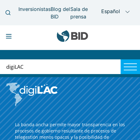
Skip
Main
to
navigation
digiLAC
main
content
La banda ancha permite mayor transparencia en los
procesos de gobierno resultante de procesos de
telegestión menos opacos y la posibilidad de